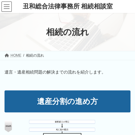
コ
ナ
丑和総合法律事務所 相続相談室
ン
ビ
テ
ゲ
ン
ー
ツ
シ
へ
ョ
相続の流れ
ス
ン
キ
に
ッ
移
プ
動
HOME
相続の流れ
遺言・遺産相続問題の解決までの流れを紹介します。
遺産分割の進め方