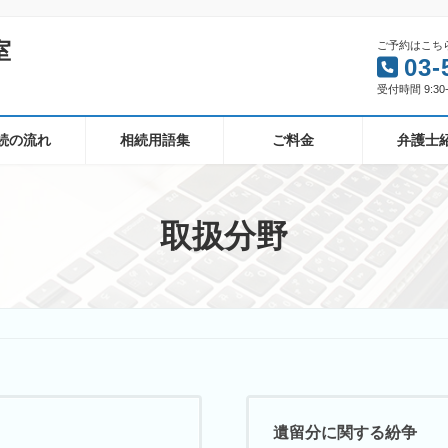
室
ご予約はこち
03-
受付時間 9:30-
続の流れ
相続用語集
ご料金
弁護士
取扱分野
遺留分に関する紛争