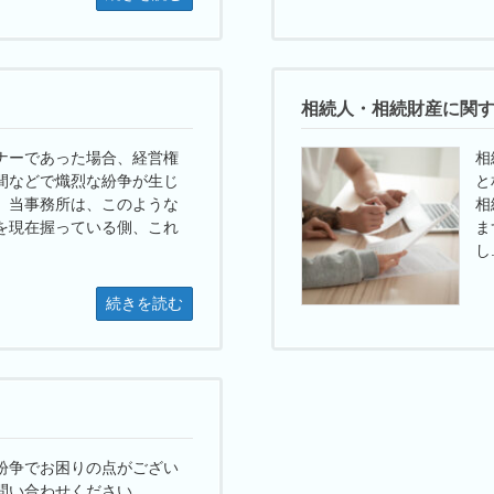
相続人・相続財産に関
ナーであった場合、経営権
相
間などで熾烈な紛争が生じ
と
。当事務所は、このような
相
を現在握っている側、これ
ま
し.
続きを読む
紛争でお困りの点がござい
問い合わせください。