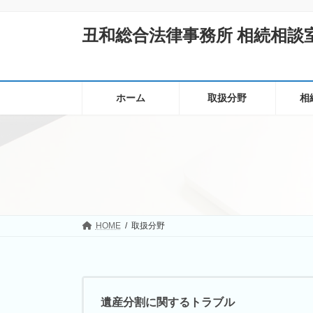
コ
ナ
ン
ビ
丑和総合法律事務所 相続相談
テ
ゲ
ン
ー
ツ
シ
へ
ョ
ス
ン
ホーム
取扱分野
相
キ
に
ッ
移
プ
動
HOME
取扱分野
遺産分割に関するトラブル