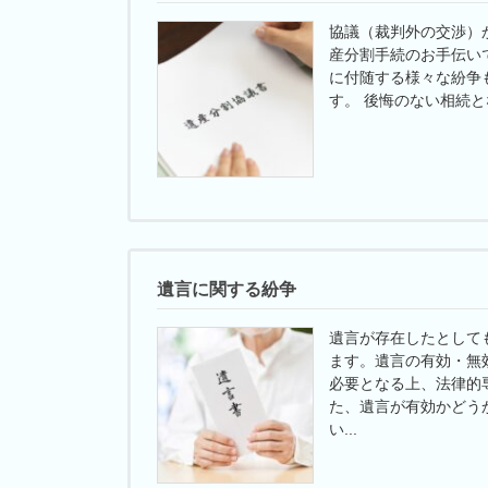
協議（裁判外の交渉）
産分割手続のお手伝い
に付随する様々な紛争
す。 後悔のない相続とな
遺言に関する紛争
遺言が存在したとして
ます。遺言の有効・無
必要となる上、法律的
た、遺言が有効かどう
い...