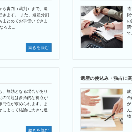
から審判（裁判）まで、遺
遺
できます。 また、遺産分割
限
もまとめてお手伝いできま
の
るよ...
関
て.
続きを読む
遺産の使込み・独占に
も、無効となる場合があり
故
効の問題は多角的な視点が
合
専門性が求められます。ま
が
かによって結論に大きな違
ん
物）
続きを読む