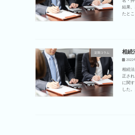
名・押
結果、
たとこ
相続
定期コラム
202
相続法
正され
に関す
した。