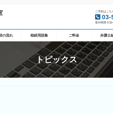
室
ご予約はこち
03-
受付時間 9:30-
続の流れ
相続用語集
ご料金
弁護士
トピックス