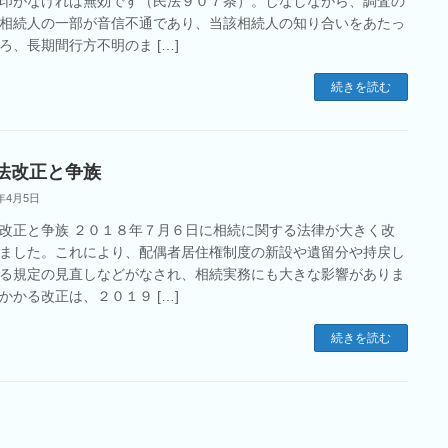
印がなければ無効です（民法９０７条）。しなしながら、調査の
相続人の一部が音信不通であり、当該相続人の知り合いをあたっ
ろ、長期間行方不明のま […]
続きを読む
法改正と争族
2年4月5日
改正と争族 ２０１８年７月６日に相続に関する法律が大きく改
ました。これにより、配偶者居住権制度の新設や遺留分や持戻し
る規定の見直しなどがなされ、相続実務にも大きな影響がありま
かかる改正は、２０１９ […]
続きを読む