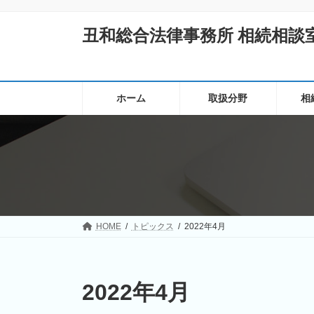
コ
ナ
ン
ビ
丑和総合法律事務所 相続相談
テ
ゲ
ン
ー
ツ
シ
へ
ョ
ス
ン
ホーム
取扱分野
相
キ
に
ッ
移
プ
動
HOME
トピックス
2022年4月
2022年4月