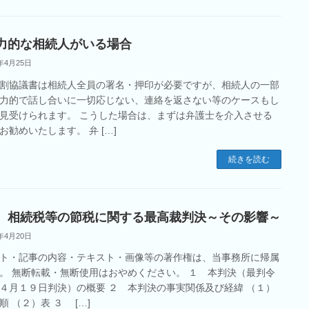
力的な相続人がいる場合
2年4月25日
割協議書は相続人全員の署名・押印が必要ですが、相続人の一部
力的で話し合いに一切応じない、連絡を返さない等のケースもし
見受けられます。 こうした場合は、まずは弁護士を介入させる
お勧めいたします。 弁 […]
続きを読む
 相続税等の節税に関する最高裁判決～その影響～
2年4月20日
ト・記事の内容・テキスト・画像等の著作権は、当事務所に帰属
。 無断転載・無断使用はおやめください。 １ 本判決（最判令
４月１９日判決）の概要 ２ 本判決の事実関係及び経緯 （１）
順 （２）表 ３ […]