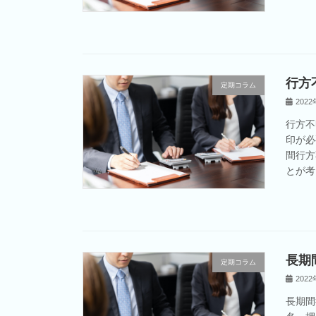
行方
定期コラム
202
行方不
印が必
間行方
とが考
長期
定期コラム
202
長期間