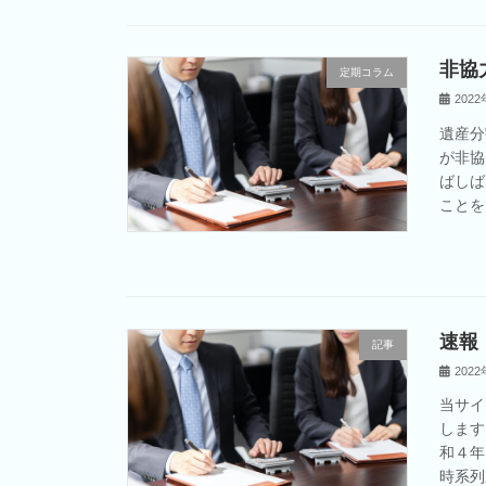
非協
定期コラム
202
遺産分
が非協
ばしば
ことを
速報
記事
202
当サイ
します
和４年
時系列